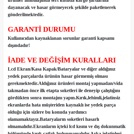
ürünler ambalajında sert kutuda kargo şartlarına
dayanacak ve hasar görmeyecek şekilde paketlenerek
gönderilmektedir.
GARANTİ DURUMU
Kullanıcıdan kaynaklanan sorunlar garanti kapsamı
dışındadır!
İADE VE DEĞİŞİM KURALLARI
Lcd Ekran/Kasa Kapak/Bataryalar ve diğer aldığınız
yedek parçalarda ürünün hasar görmemiş olması
gerekmektedir.Aldığınız ürünleri montaj yapmadan
/
vida
takmadan önce ilk etapta soketleri ile deneyip çalıştığını
gördükten sonra montajını yapın.Kırık,lehimli,jelatinsiz
ekranlarda hata müşteriden kaynaklı ise yedek parça
olduğu için sizlere bu konuda yardımcı
olamamaktayız.Bataryaların soketleri hasarlı
olmamalıdır.Ekranların içteki lcd kısmı ve dış dokunmatik
bölümünde kırık,çatlak bulunmamalıdır.Arka jelatinleri