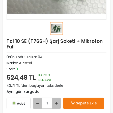
Tcl 10 SE (T766H) Şarj Soketi + Mikrofon
Full
Ürün Kodu:
TclKar.04
Marka:
Alcatel
Stok:
3
KARGO
524,48 TL
BEDAVA
43,71 TL 'den başlayan taksitlerle
Aynı gün kargoda!
Sepete Ekle
Adet