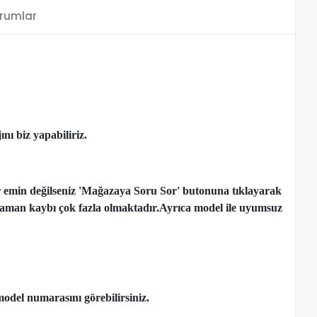
rumlar
nı biz yapabiliriz.
r emin değilseniz 'Mağazaya Soru Sor' butonuna tıklayarak
çen zaman kaybı çok fazla olmaktadır.Ayrıca model ile uyumsuz
model numarasını görebilirsiniz.