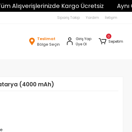
Alışverişlerinizde Kargo Ücretsiz
Aynı Gün
Sipariş Takip
Yardım
İletişim
0
Teslimat
Giriş Yap
Sepetim
Bölge Seçin
Üye Ol
Batarya (4000 mAh)
le