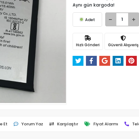
Aynı gün kargoda!
Adet
Hızlı Gönderi
Güvenli Alışveriş
e Et
Yorum Yaz
Karşılaştır
Fiyat Alarmı
Tel