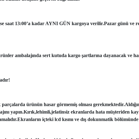
ise saat 13:00’a kadar AYNI GÜN kargoya verilir.Pazar günü ve resmi
ünler ambalajında sert kutuda kargo şartlarına dayanacak ve has
adır!
k parçalarda ürünün hasar görmemiş olması gerekmektedir.Aldığı
tajını yapın.Kırık,lehimli,jelatinsiz ekranlarda hata müşteriden ka
amalıdır.Ekranların içteki lcd kısmı ve dış dokunmatik bölümünde 