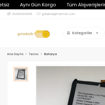
z
Aynı Gün Kargo
Tüm Alışverişleriniz
05465463838
grtteknik@hotmail.com
Kategoriler
Ana Sayfa
Tecno
Batarya