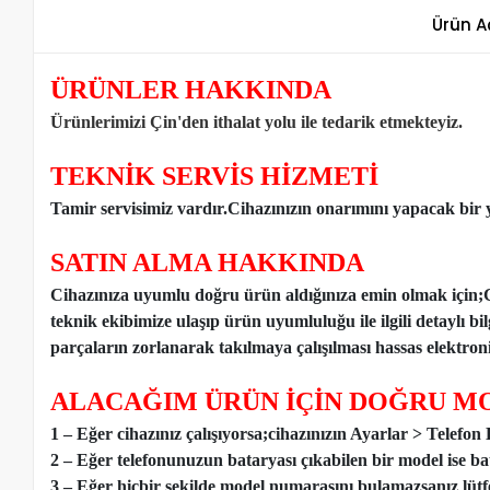
Ürün A
ÜRÜNLER HAKKINDA
Ürünlerimizi Çin'den ithalat yolu ile tedarik etmekteyiz
.
TEKNİK SERVİS HİZMETİ
Tamir servisimiz vardır.Cihazınızın onarımını yapacak bir y
SATIN ALMA HAKKINDA
Cihazınıza uyumlu doğru ürün aldığınıza emin olmak için;
teknik ekibimize ulaşıp ürün uyumluluğu ile ilgili detaylı b
parçaların zorlanarak takılmaya çalışılması hassas elektronik
ALACAĞIM ÜRÜN İÇİN DOĞRU MO
1 – Eğer cihazınız çalışıyorsa;cihazınızın Ayarlar > Telefo
2 – Eğer telefonunuzun bataryası çıkabilen bir model ise ba
3 – Eğer hiçbir şekilde model numarasını bulamazsanız lütfen