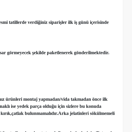
 tatillerde verdiğiniz siparişler ilk iş günü içerisinde
ar görmeyecek şekilde paketlenerek gönderilmektedir.
nız ürünleri montaj yapmadan
/
vida takmadan önce ilk
ynaklı ise yedek parça olduğu için sizlere bu konuda
kırık,çatlak bulunmamalıdır.Arka jelatinleri sökülmemeli