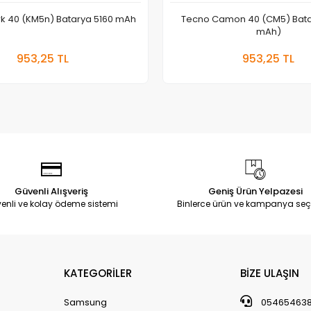
k 40 (KM5n) Batarya 5160 mAh
Tecno Camon 40 (CM5) Bata
mAh)
Sepete Ekle
Sepete
953,25 TL
953,25 TL
Adet
Adet
Güvenli Alışveriş
Geniş Ürün Yelpazesi
enli ve kolay ödeme sistemi
Binlerce ürün ve kampanya seç
KATEGORİLER
BİZE ULAŞIN
Samsung
05465463