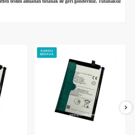
tfen teslim almadan tutanak ile geri gönderiniz. Tutanaksız
KARGO
BEDAVA