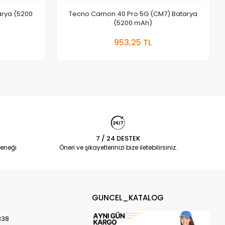
rya (5200
Tecno Camon 40 Pro 5G (CM7) Batarya
(5200 mAh)
 Ekle
Sepete Ekle
953,25 TL
Adet
7 / 24 DESTEK
eneği
Öneri ve şikayetlerinizi bize iletebilirsiniz.
GUNCEL_KATALOG
838