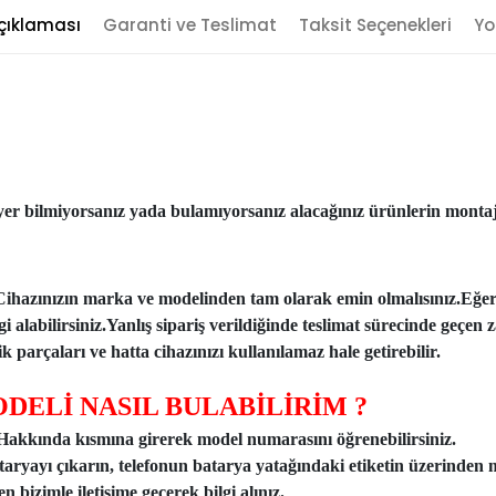
çıklaması
Garanti ve Teslimat
Taksit Seçenekleri
Yo
er bilmiyorsanız yada bulamıyorsanız alacağınız ürünlerin montajı
Cihazınızın marka ve modelinden tam olarak emin olmalısınız.Eğe
ilgi alabilirsiniz.Yanlış sipariş verildiğinde teslimat sürecinde ge
 parçaları ve hatta cihazınızı kullanılamaz hale getirebilir.
DELİ NASIL BULABİLİRİM ?
n Hakkında kısmına girerek model numarasını öğrenebilirsiniz.
taryayı çıkarın, telefonun batarya yatağındaki etiketin üzerinden 
 bizimle iletişime geçerek bilgi alınız.