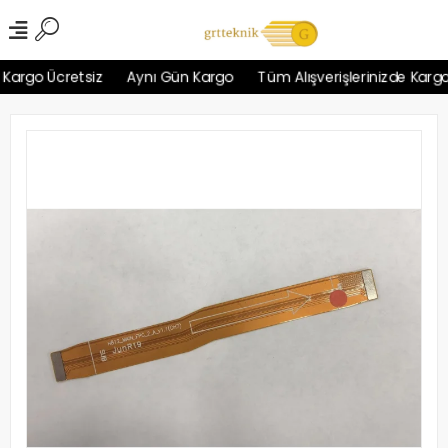
argo Ücretsiz
Aynı Gün Kargo
Tüm Alışverişlerinizde Kargo Ü