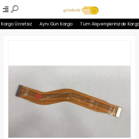
argo Ücretsiz
Aynı Gün Kargo
Tüm Alışverişlerinizde Kargo Ü