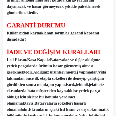
ürünler ambalajında sert kutuda kargo şartlarına
dayanacak ve hasar görmeyecek şekilde paketlenerek
gönderilmektedir.
GARANTİ DURUMU
Kullanıcıdan kaynaklanan sorunlar garanti kapsamı
dışındadır!
İADE VE DEĞİŞİM KURALLARI
Lcd Ekran/Kasa Kapak/Bataryalar ve diğer aldığınız
yedek parçalarda ürünün hasar görmemiş olması
gerekmektedir.Aldığınız ürünleri montaj yapmadan
/
vida
takmadan önce ilk etapta soketleri ile deneyip çalıştığını
gördükten sonra montajını yapın.Kırık,lehimli,jelatinsiz
ekranlarda hata müşteriden kaynaklı ise yedek parça
olduğu için sizlere bu konuda yardımcı
olamamaktayız.Bataryaların soketleri hasarlı
olmamalıdır.Ekranların içteki lcd kısmı ve dış dokunmatik
bölümünde kırık,çatlak bulunmamalıdır.Arka jelatinleri