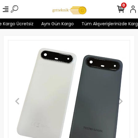
0
 Kargo Ücretsiz
Aynı Gün Kargo
Tüm Alışverişlerinizde Kargo