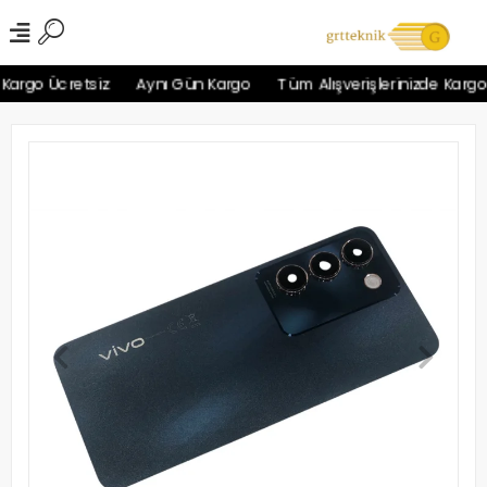
rgo Ücretsiz
Aynı Gün Kargo
Tüm Alışverişlerinizde Kargo Üc