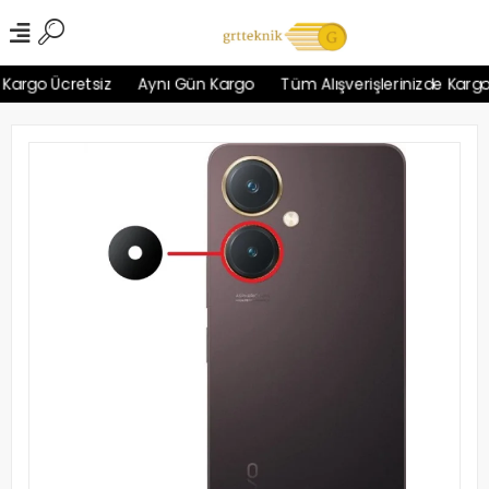
argo Ücretsiz
Aynı Gün Kargo
Tüm Alışverişlerinizde Kargo Ü