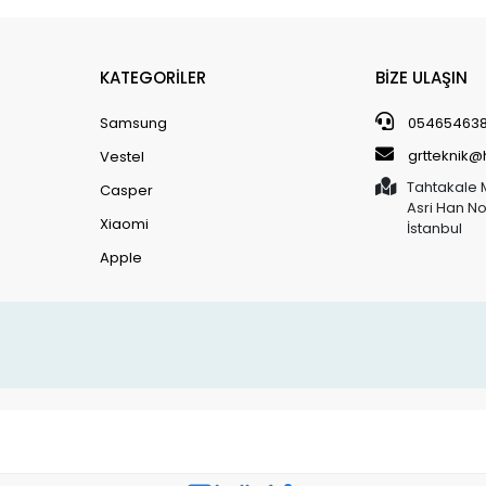
KATEGORİLER
BİZE ULAŞIN
Samsung
05465463
grtteknik
Vestel
Tahtakale 
Casper
Asri Han N
Xiaomi
İstanbul
Apple