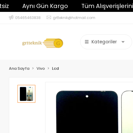
Aynı Gün Kargo
Tüm Alışverişlerinizde 
05465463838
grtteknik@hotmail.com
Kategoriler
Ana Sayfa
Vivo
Lcd