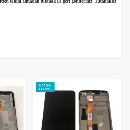
tfen teslim almadan tutanak ile geri gönderiniz. Tutanaksız
KARGO
BEDAVA