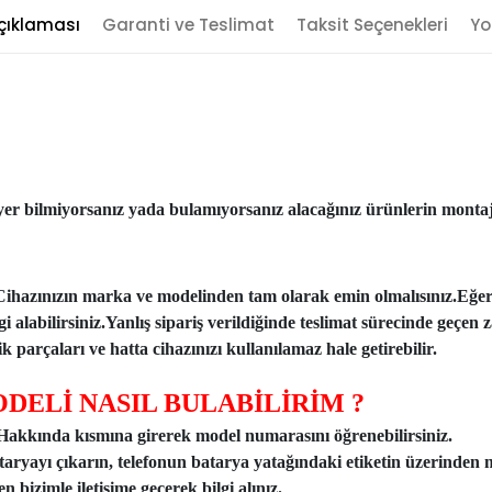
çıklaması
Garanti ve Teslimat
Taksit Seçenekleri
Yo
er bilmiyorsanız yada bulamıyorsanız alacağınız ürünlerin montajı
Cihazınızın marka ve modelinden tam olarak emin olmalısınız.Eğe
ilgi alabilirsiniz.Yanlış sipariş verildiğinde teslimat sürecinde ge
 parçaları ve hatta cihazınızı kullanılamaz hale getirebilir.
DELİ NASIL BULABİLİRİM ?
n Hakkında kısmına girerek model numarasını öğrenebilirsiniz.
taryayı çıkarın, telefonun batarya yatağındaki etiketin üzerinden 
 bizimle iletişime geçerek bilgi alınız.