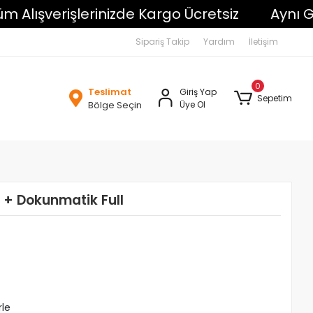
şverişlerinizde Kargo Ücretsiz
Aynı Gün K
Sipariş Takip
Yardım
İletişim
0
Teslimat
Giriş Yap
Sepetim
Bölge Seçin
Üye Ol
 + Dokunmatik Full
rle