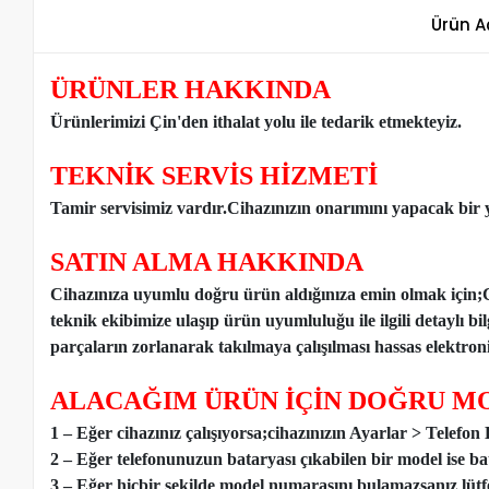
Ürün A
ÜRÜNLER HAKKINDA
Ürünlerimizi Çin'den ithalat yolu ile tedarik etmekteyiz
.
TEKNİK SERVİS HİZMETİ
Tamir servisimiz vardır.Cihazınızın onarımını yapacak bir y
SATIN ALMA HAKKINDA
Cihazınıza uyumlu doğru ürün aldığınıza emin olmak için;
teknik ekibimize ulaşıp ürün uyumluluğu ile ilgili detaylı b
parçaların zorlanarak takılmaya çalışılması hassas elektronik
ALACAĞIM ÜRÜN İÇİN DOĞRU MO
1 – Eğer cihazınız çalışıyorsa;cihazınızın Ayarlar > Telefo
2 – Eğer telefonunuzun bataryası çıkabilen bir model ise ba
3 – Eğer hiçbir şekilde model numarasını bulamazsanız lütfen