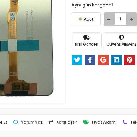
Aynı gün kargoda!
Adet
Hızlı Gönderi
Güvenli Alışveriş
e Et
Yorum Yaz
Karşılaştır
Fiyat Alarmı
Tel