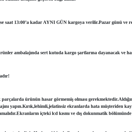
ise saat 13:00’a kadar AYNI GÜN kargoya verilir.Pazar günü ve resmi
ünler ambalajında sert kutuda kargo şartlarına dayanacak ve has
adır!
k parçalarda ürünün hasar görmemiş olması gerekmektedir.Aldığı
tajını yapın.Kırık,lehimli,jelatinsiz ekranlarda hata müşteriden ka
amalıdır.Ekranların içteki lcd kısmı ve dış dokunmatik bölümünde 