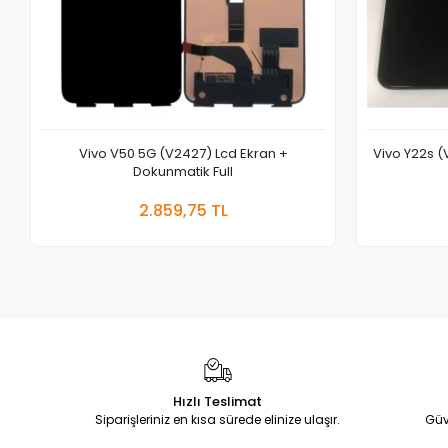
Vivo V50 5G (V2427) Lcd Ekran +
Vivo Y22s (
Dokunmatik Full
Sepete Ekle
2.859,75 TL
Adet
Hızlı Teslimat
Siparişleriniz en kısa sürede elinize ulaşır.
Güv