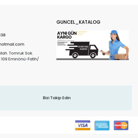
GUNCEL_KATALOG
838
@hotmail.com
Mah. Tomruk Sok.
o:109 Eminönü-Fatih/
Bizi Takip Edin