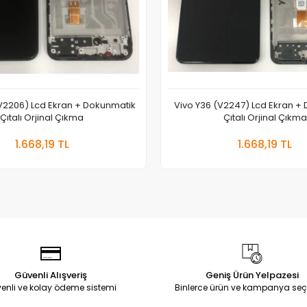
V2206) Lcd Ekran + Dokunmatik
Vivo Y36 (V2247) Lcd Ekran +
Çıtalı Orjinal Çıkma
Çıtalı Orjinal Çıkma
Sepete Ekle
Sepete
1.668,19 TL
1.668,19 TL
Adet
Adet
Güvenli Alışveriş
Geniş Ürün Yelpazesi
enli ve kolay ödeme sistemi
Binlerce ürün ve kampanya seç