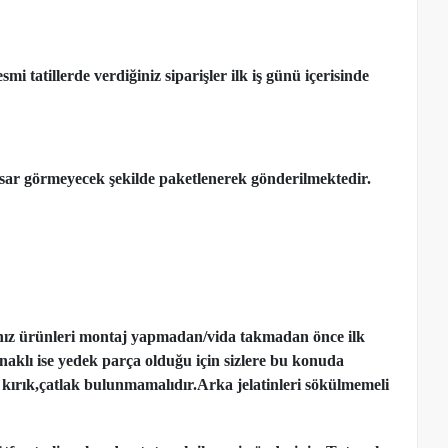
 tatillerde verdiğiniz siparişler ilk iş günü içerisinde
ar görmeyecek şekilde paketlenerek gönderilmektedir.
nız ürünleri montaj yapmadan
/
vida takmadan önce ilk
ynaklı ise yedek parça olduğu için sizlere bu konuda
kırık,çatlak bulunmamalıdır.Arka jelatinleri sökülmemeli