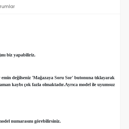
rumlar
nı biz yapabiliriz.
r emin değilseniz 'Mağazaya Soru Sor' butonuna tıklayarak
çen zaman kaybı çok fazla olmaktadır.Ayrıca model ile uyumsuz
model numarasını görebilirsiniz.