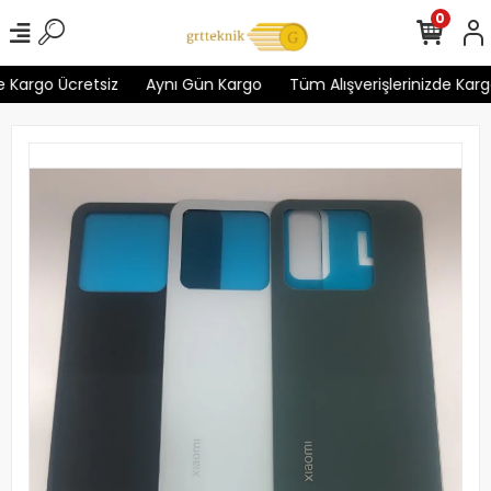
0
 Kargo Ücretsiz
Aynı Gün Kargo
Tüm Alışverişlerinizde Kargo