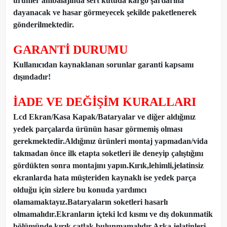
ürünler ambalajında sert kutuda kargo şartlarına
dayanacak ve hasar görmeyecek şekilde paketlenerek
gönderilmektedir.
GARANTİ DURUMU
Kullanıcıdan kaynaklanan sorunlar garanti kapsamı
dışındadır!
İADE VE DEĞİŞİM KURALLARI
Lcd Ekran/Kasa Kapak/Bataryalar ve diğer aldığınız
yedek parçalarda ürünün hasar görmemiş olması
gerekmektedir.Aldığınız ürünleri montaj yapmadan
/
vida
takmadan önce ilk etapta soketleri ile deneyip çalıştığını
gördükten sonra montajını yapın.Kırık,lehimli,jelatinsiz
ekranlarda hata müşteriden kaynaklı ise yedek parça
olduğu için sizlere bu konuda yardımcı
olamamaktayız.Bataryaların soketleri hasarlı
olmamalıdır.Ekranların içteki lcd kısmı ve dış dokunmatik
bölümünde kırık,çatlak bulunmamalıdır.Arka jelatinleri