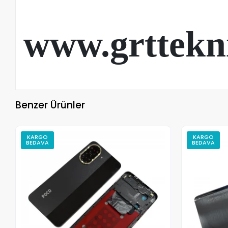
www.grttekn
Benzer Ürünler
KARGO
KARGO
BEDAVA
BEDAVA