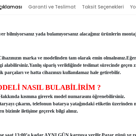
çıklaması
Garanti ve Teslimat
Taksit Seçenekleri
Yo
er bilmiyorsanız yada bulamıyorsanız alacağınız ürünlerin montajı
Cihazınızın marka ve modelinden tam olarak emin olmalısınız.Eğe
ilgi alabilirsiniz.Yanlış sipariş verildiğinde teslimat sürecinde ge
 parçaları ve hatta cihazınızı kullanılamaz hale getirebilir.
DELİ NASIL BULABİLİRİM ?
n Hakkında kısmına girerek model numarasını öğrenebilirsiniz.
taryayı çıkarın, telefonun batarya yatağındaki etiketin üzerinden 
 bizimle iletişime geçerek bilgi alınız.
ise saat 13:00’a kadar AYNI GÜN kargoya verilir.Pazar günü ve resmi