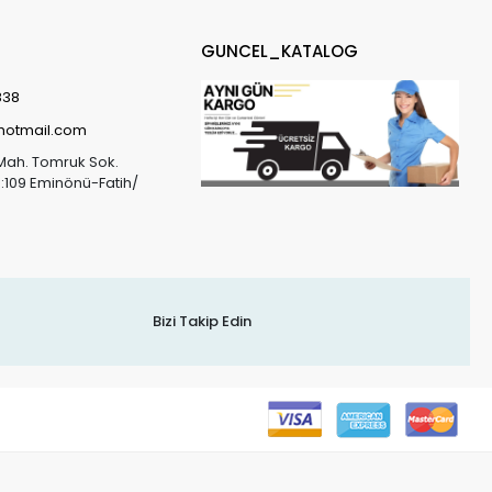
GUNCEL_KATALOG
838
@hotmail.com
Mah. Tomruk Sok.
o:109 Eminönü-Fatih/
Bizi Takip Edin