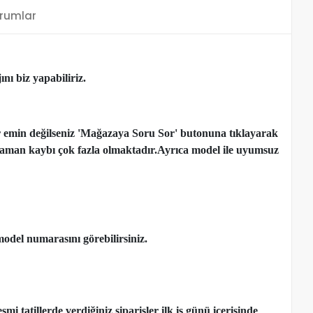
rumlar
nı biz yapabiliriz.
r emin değilseniz 'Mağazaya Soru Sor' butonuna tıklayarak
çen zaman kaybı çok fazla olmaktadır.Ayrıca model ile uyumsuz
model numarasını görebilirsiniz.
 tatillerde verdiğiniz siparişler ilk iş günü içerisinde