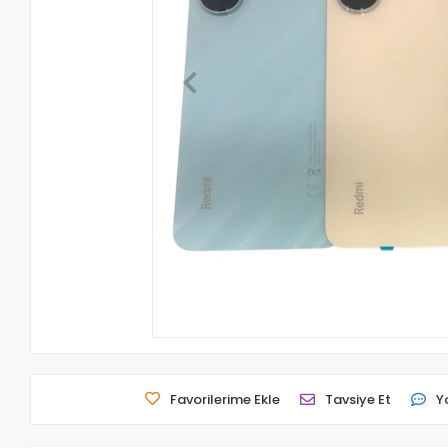
Favorilerime Ekle
Tavsiye Et
Y