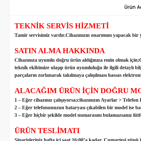
Ürün A
TEKNİK SERVİS HİZMETİ
Tamir servisimiz vardır.Cihazınızın onarımını yapacak bir y
SATIN ALMA HAKKINDA
Cihazınıza uyumlu doğru ürün aldığınıza emin olmak için;
teknik ekibimize ulaşıp ürün uyumluluğu ile ilgili detaylı b
parçaların zorlanarak takılmaya çalışılması hassas elektronik
ALACAĞIM ÜRÜN İÇİN DOĞRU MO
1 – Eğer cihazınız çalışıyorsa;cihazınızın Ayarlar > Telefo
2 – Eğer telefonunuzun bataryası çıkabilen bir model ise ba
3 – Eğer hiçbir şekilde model numarasını bulamazsanız lütfen
ÜRÜN TESLİMATI
Siparişleriniz hafta içi saat 16:00’a kadar, Cumartesi günü 