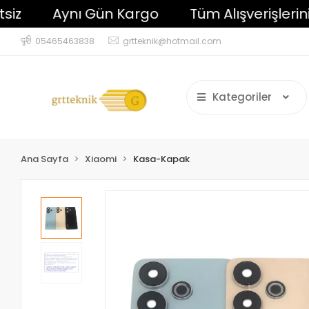
Aynı Gün Kargo
Tüm Alışverişlerinizde
05465463838
grtteknik@hotmail.com
Kategoriler
Ana Sayfa
Xiaomi
Kasa-Kapak