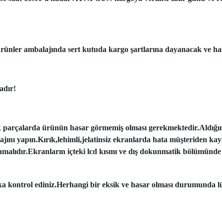
ünler ambalajında sert kutuda kargo şartlarına dayanacak ve has
adır!
k parçalarda ürünün hasar görmemiş olması gerekmektedir.Aldığı
tajını yapın.Kırık,lehimli,jelatinsiz ekranlarda hata müşteriden ka
amalıdır.Ekranların içteki lcd kısmı ve dış dokunmatik bölümünde 
aka kontrol ediniz.Herhangi bir eksik ve hasar olması durumunda lü