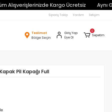
ışverişlerinizde Kargo Ücretsiz
Aynı Gün K
Sipariş Takip
Yardım
İletişim
0
Teslimat
Giriş Yap
Sepetim
Bölge Seçin
Üye Ol
Kapak Pil Kapağı Full
le