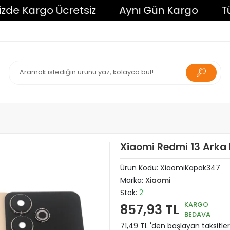
 Kargo Ücretsiz
Aynı Gün Kargo
Tüm Al
Xiaomi Redmi 13 Arka 
Ürün Kodu:
XiaomiKapak347
Marka:
Xiaomi
Stok:
2
KARGO
857,93 TL
BEDAVA
71,49 TL 'den başlayan taksitler