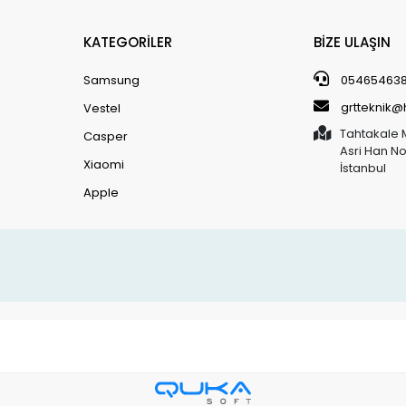
KATEGORİLER
BİZE ULAŞIN
Samsung
05465463
grtteknik
Vestel
Tahtakale 
Casper
Asri Han N
Xiaomi
İstanbul
Apple