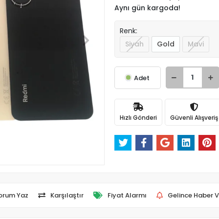
Aynı gün kargoda!
Renk:
Siyah
Gold
Mavi
Adet
Hızlı Gönderi
Güvenli Alışveriş
orum Yaz
Karşılaştır
Fiyat Alarmı
Gelince Haber V