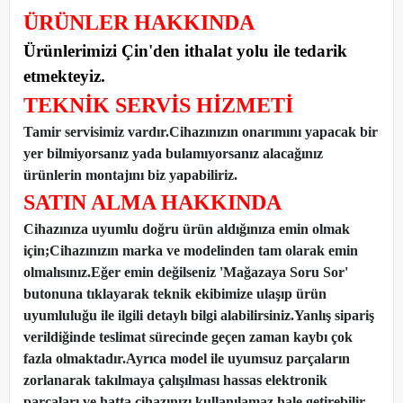
ÜRÜNLER HAKKINDA
Ürünlerimizi Çin'den ithalat yolu ile tedarik
etmekteyiz
.
TEKNİK SERVİS HİZMETİ
Tamir servisimiz vardır.Cihazınızın onarımını yapacak bir
yer bilmiyorsanız yada bulamıyorsanız alacağınız
ürünlerin montajını biz yapabiliriz.
SATIN ALMA HAKKINDA
Cihazınıza uyumlu doğru ürün aldığınıza emin olmak
için;Cihazınızın marka ve modelinden tam olarak emin
olmalısınız.Eğer emin değilseniz 'Mağazaya Soru Sor'
butonuna tıklayarak teknik ekibimize ulaşıp ürün
uyumluluğu ile ilgili detaylı bilgi alabilirsiniz.Yanlış sipariş
verildiğinde teslimat sürecinde geçen zaman kaybı çok
fazla olmaktadır.Ayrıca model ile uyumsuz parçaların
zorlanarak takılmaya çalışılması hassas elektronik
parçaları ve hatta cihazınızı kullanılamaz hale getirebilir.