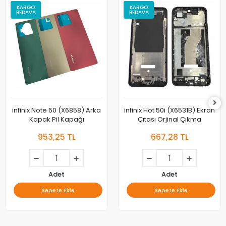
KARGO
KARGO
BEDAVA
BEDAVA
infinix Note 50 (X6858) Arka
infinix Hot 50i (X6531B) Ekran
Kapak Pil Kapağı
Çıtası Orjinal Çıkma
953,25 TL
667,28 TL
Adet
Adet
Sepete Ekle
Sepete Ekle