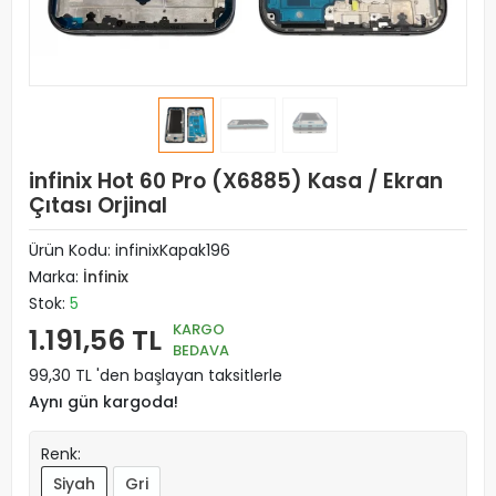
infinix Hot 60 Pro (X6885) Kasa / Ekran
Çıtası Orjinal
Ürün Kodu:
infinixKapak196
Marka:
İnfinix
Stok:
5
KARGO
1.191,56 TL
BEDAVA
99,30 TL 'den başlayan taksitlerle
Aynı gün kargoda!
Renk:
Siyah
Gri