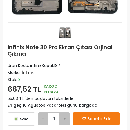
infinix Note 30 Pro Ekran Çıtası Orjinal
Çıkma
Ürün Kodu:
infinixKapak187
Marka:
İnfinix
Stok:
3
KARGO
667,52 TL
BEDAVA
55,63 TL 'den başlayan taksitlerle
En geç 10 Ağustos Pazartesi günü kargoda!
Sepete Ekle
Adet