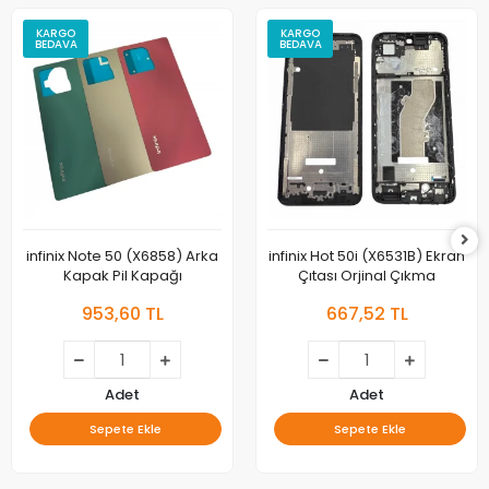
KARGO
KARGO
BEDAVA
BEDAVA
infinix Note 50 (X6858) Arka
infinix Hot 50i (X6531B) Ekran
Kapak Pil Kapağı
Çıtası Orjinal Çıkma
953,60 TL
667,52 TL
Adet
Adet
Sepete Ekle
Sepete Ekle