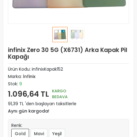
infinix Zero 30 5G (X6731) Arka Kapak Pil
Kapağı
Ürün Kodu:
infinixKapak152
Marka:
İnfinix
Stok:
9
KARGO
1.096,64 TL
BEDAVA
91,39 TL 'den başlayan taksitlerle
Aynı gün kargoda!
Renk:
Gold
Mavi
Yeşil