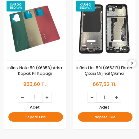
KARGO
KARGO
BEDAVA
BEDAVA
infinix Note 50 (X6858) Arka
infinix Hot 50i (X6531B) Ekran
Kapak Pil Kapağı
Çıtası Orjinal Çıkma
953,60 TL
667,52 TL
Adet
Adet
Sepete Ekle
Sepete Ekle