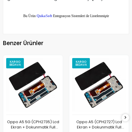
Bu Ürün
QukaSoft
Entegrasyon Sistemleri ile Listelenmiştir
Benzer Ürünler
KARGO
KARGO
BEDAVA
BEDAVA
Oppo A5 5G (CPH2735) Lcd
Oppo A5 (CPH2727) Lcd
Ekran + Dokunmatik Full
Ekran + Dokunmatik Full