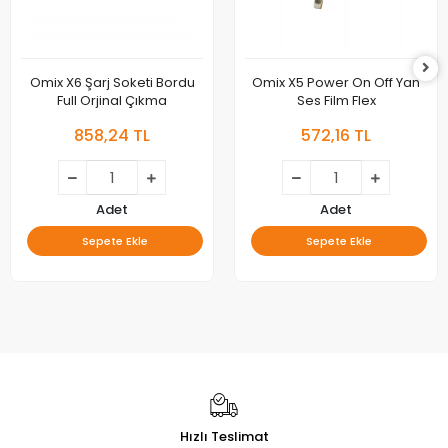
Omix X6 Şarj Soketi Bordu
Omix X5 Power On Off Yan
Full Orjinal Çıkma
Ses Film Flex
858,24 TL
572,16 TL
Adet
Adet
Sepete Ekle
Sepete Ekle
Hızlı Teslimat