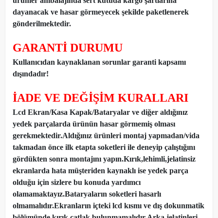
ürünler ambalajında sert kutuda kargo şartlarına
dayanacak ve hasar görmeyecek şekilde paketlenerek
gönderilmektedir.
GARANTİ DURUMU
Kullanıcıdan kaynaklanan sorunlar garanti kapsamı
dışındadır!
İADE VE DEĞİŞİM KURALLARI
Lcd Ekran/Kasa Kapak/Bataryalar ve diğer aldığınız
yedek parçalarda ürünün hasar görmemiş olması
gerekmektedir.Aldığınız ürünleri montaj yapmadan
/
vida
takmadan önce ilk etapta soketleri ile deneyip çalıştığını
gördükten sonra montajını yapın.Kırık,lehimli,jelatinsiz
ekranlarda hata müşteriden kaynaklı ise yedek parça
olduğu için sizlere bu konuda yardımcı
olamamaktayız.Bataryaların soketleri hasarlı
olmamalıdır.Ekranların içteki lcd kısmı ve dış dokunmatik
bölümünde kırık,çatlak bulunmamalıdır.Arka jelatinleri