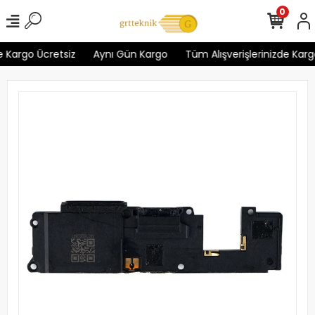
0
 Kargo Ücretsiz
Aynı Gün Kargo
Tüm Alışverişlerinizde Kargo