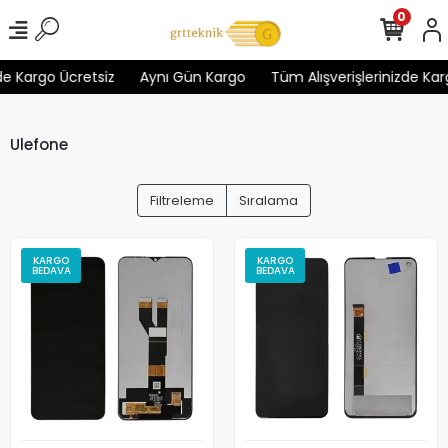
0
de Kargo Ücretsiz
Aynı Gün Kargo
Tüm Alışverişlerinizde Karg
Ulefone
Filtreleme
Sıralama
KARGO
KARGO
BEDAVA
BEDAVA