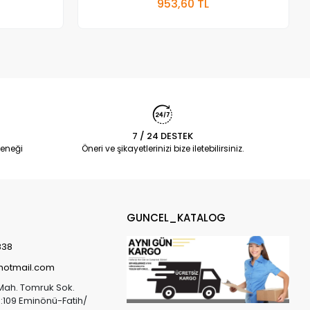
953,60 TL
Adet
7 / 24 DESTEK
eneği
Öneri ve şikayetlerinizi bize iletebilirsiniz.
GUNCEL_KATALOG
838
@hotmail.com
Mah. Tomruk Sok.
o:109 Eminönü-Fatih/