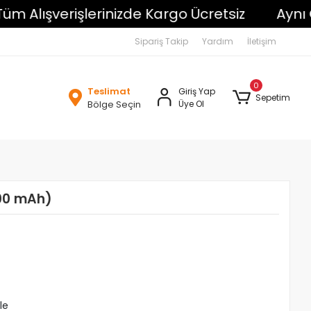
lışverişlerinizde Kargo Ücretsiz
Aynı Gün
Sipariş Takip
Yardım
İletişim
0
Teslimat
Giriş Yap
Sepetim
Bölge Seçin
Üye Ol
000 mAh)
le