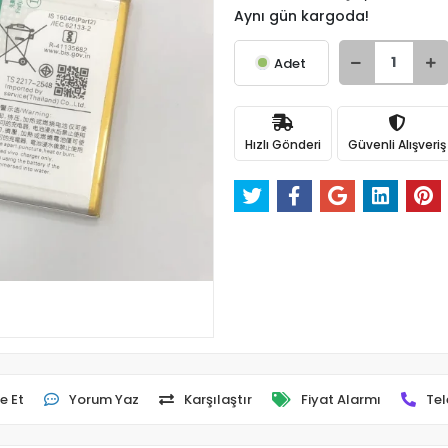
Aynı gün kargoda!
Adet
Hızlı Gönderi
Güvenli Alışveriş
e Et
Yorum Yaz
Karşılaştır
Fiyat Alarmı
Tel