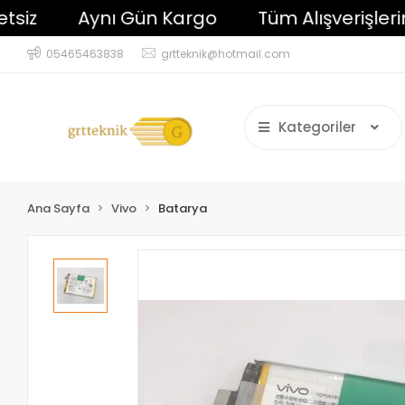
Aynı Gün Kargo
Tüm Alışverişlerinizd
05465463838
grtteknik@hotmail.com
Kategoriler
Ana Sayfa
Vivo
Batarya