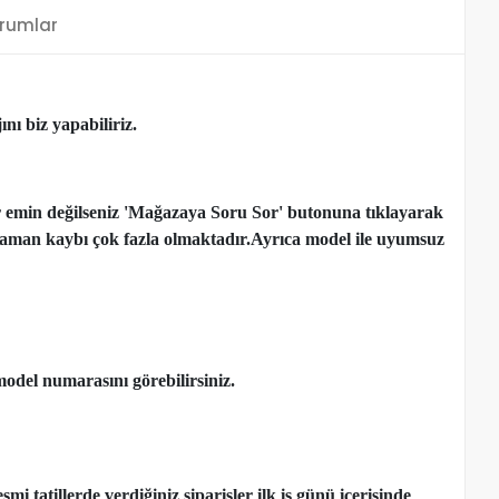
rumlar
nı biz yapabiliriz.
r emin değilseniz 'Mağazaya Soru Sor' butonuna tıklayarak
çen zaman kaybı çok fazla olmaktadır.Ayrıca model ile uyumsuz
model numarasını görebilirsiniz.
 tatillerde verdiğiniz siparişler ilk iş günü içerisinde