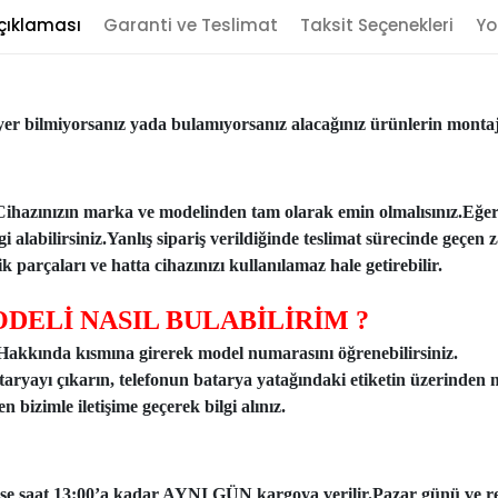
çıklaması
Garanti ve Teslimat
Taksit Seçenekleri
Yo
er bilmiyorsanız yada bulamıyorsanız alacağınız ürünlerin montajı
Cihazınızın marka ve modelinden tam olarak emin olmalısınız.Eğe
ilgi alabilirsiniz.Yanlış sipariş verildiğinde teslimat sürecinde ge
 parçaları ve hatta cihazınızı kullanılamaz hale getirebilir.
DELİ NASIL BULABİLİRİM ?
n Hakkında kısmına girerek model numarasını öğrenebilirsiniz.
taryayı çıkarın, telefonun batarya yatağındaki etiketin üzerinden 
 bizimle iletişime geçerek bilgi alınız.
ise saat 13:00’a kadar AYNI GÜN kargoya verilir.Pazar günü ve resmi