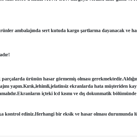
ünler ambalajında sert kutuda kargo şartlarına dayanacak ve has
adır!
k parçalarda ürünün hasar görmemiş olması gerekmektedir.Aldığı
tajını yapın.Kırık,lehimli,jelatinsiz ekranlarda hata müşteriden ka
amalıdır.Ekranların içteki lcd kısmı ve dış dokunmatik bölümünde 
aka kontrol ediniz.Herhangi bir eksik ve hasar olması durumunda lü