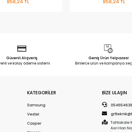
858,24 TL
858,24 TL
Adet
Adet
Güvenli Alışveriş
Geniş Ürün Yelpazesi
enli ve kolay ödeme sistemi
Binlerce ürün ve kampanya seç
KATEGORİLER
BİZE ULAŞIN
Samsung
05465463
grtteknik
Vestel
Tahtakale 
Casper
Asri Han N