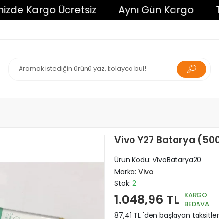
e Kargo Ücretsiz
Aynı Gün Kargo
Tüm A
Vivo Y27 Batarya (5
Ürün Kodu:
VivoBatarya20
Marka:
Vivo
Stok:
2
KARGO
1.048,96 TL
BEDAVA
87,41 TL 'den başlayan taksitler