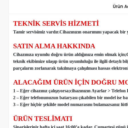
Ürün A
TEKNİK SERVİS HİZMETİ
Tamir servisimiz vardır.Cihazınızın onarımını yapacak bir y
SATIN ALMA HAKKINDA
Cihazınıza uyumlu doğru ürün aldığınıza emin olmak için;
teknik ekibimize ulaşıp ürün uyumluluğu ile ilgili detaylı b
parçaların zorlanarak takılmaya çalışılması hassas elektronik
ALACAĞIM ÜRÜN İÇİN DOĞRU MO
1 – Eğer cihazınız çalışıyorsa;cihazınızın Ayarlar > Telefo
2 – Eğer telefonunuzun bataryası çıkabilen bir model ise ba
3 – Eğer hiçbir şekilde model numarasını bulamazsanız lütfen
ÜRÜN TESLİMATI
Siparişleriniz hafta içi saat 16:00’a kadar, Cumartesi günü 