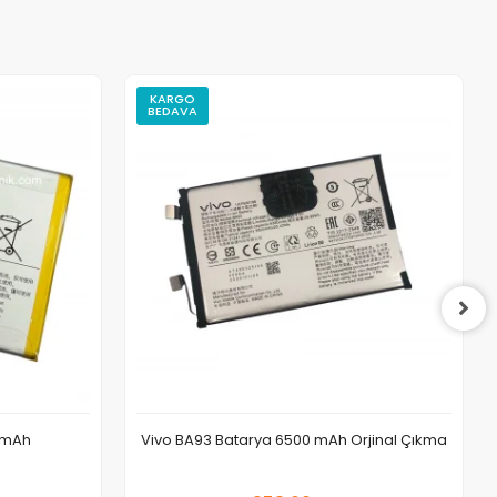
KARGO
BEDAVA
 mAh
Vivo BA93 Batarya 6500 mAh Orjinal Çıkma
 Ekle
Sepete Ekle