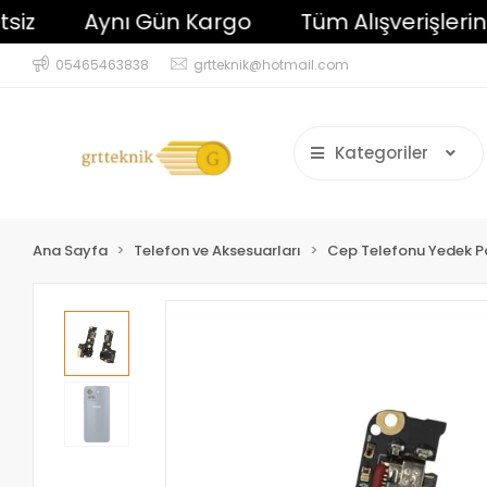
Aynı Gün Kargo
Tüm Alışverişlerinizde
05465463838
grtteknik@hotmail.com
Kategoriler
Ana Sayfa
Telefon ve Aksesuarları
Cep Telefonu Yedek P