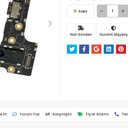
Adet
Hızlı Gönderi
Güvenli Alışveriş
e Et
Yorum Yaz
Karşılaştır
Fiyat Alarmı
Tel