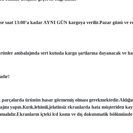
ise saat 13:00’a kadar AYNI GÜN kargoya verilir.Pazar günü ve resmi
ünler ambalajında sert kutuda kargo şartlarına dayanacak ve has
adır!
k parçalarda ürünün hasar görmemiş olması gerekmektedir.Aldığı
tajını yapın.Kırık,lehimli,jelatinsiz ekranlarda hata müşteriden ka
amalıdır.Ekranların içteki lcd kısmı ve dış dokunmatik bölümünde 