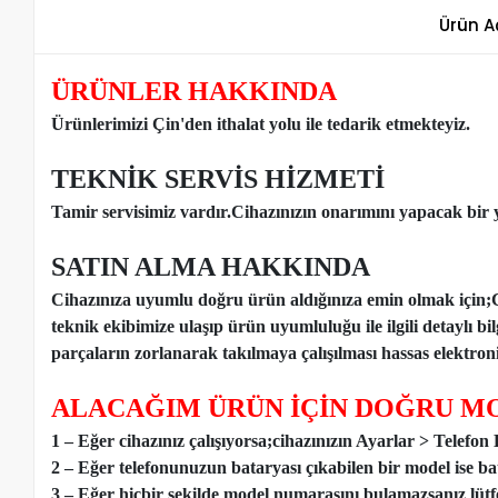
Ürün A
ÜRÜNLER HAKKINDA
Ürünlerimizi Çin'den ithalat yolu ile tedarik etmekteyiz
.
TEKNİK SERVİS HİZMETİ
Tamir servisimiz vardır.Cihazınızın onarımını yapacak bir y
SATIN ALMA HAKKINDA
Cihazınıza uyumlu doğru ürün aldığınıza emin olmak için;
teknik ekibimize ulaşıp ürün uyumluluğu ile ilgili detaylı b
parçaların zorlanarak takılmaya çalışılması hassas elektronik
ALACAĞIM ÜRÜN İÇİN DOĞRU MO
1 – Eğer cihazınız çalışıyorsa;cihazınızın Ayarlar > Telefo
2 – Eğer telefonunuzun bataryası çıkabilen bir model ise ba
3 – Eğer hiçbir şekilde model numarasını bulamazsanız lütfen