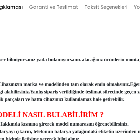
çıklaması
Garanti ve Teslimat
Taksit Seçenekleri
Yo
er bilmiyorsanız yada bulamıyorsanız alacağınız ürünlerin montajı
Cihazınızın marka ve modelinden tam olarak emin olmalısınız.Eğe
ilgi alabilirsiniz.Yanlış sipariş verildiğinde teslimat sürecinde ge
 parçaları ve hatta cihazınızı kullanılamaz hale getirebilir.
DELİ NASIL BULABİLİRİM ?
n Hakkında kısmına girerek model numarasını öğrenebilirsiniz.
taryayı çıkarın, telefonun batarya yatağındaki etiketin üzerinden 
 bizimle iletişime geçerek bilgi alınız.