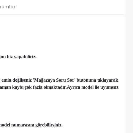
rumlar
nı biz yapabiliriz.
r emin değilseniz 'Mağazaya Soru Sor' butonuna tıklayarak
çen zaman kaybı çok fazla olmaktadır.Ayrıca model ile uyumsuz
model numarasını görebilirsiniz.