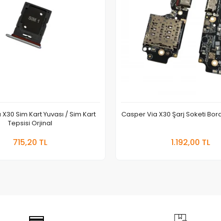
X30 Sim Kart Yuvası / Sim Kart
Casper Via X30 Şarj Soketi Bordu
Tepsisi Orjinal
Sepete Ekle
Sepete
715,20 TL
1.192,00 TL
Adet
Adet