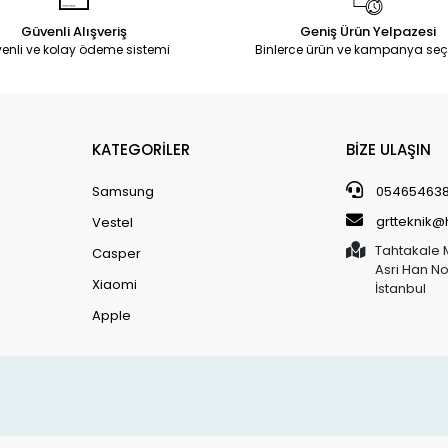
Güvenli Alışveriş
Geniş Ürün Yelpazesi
enli ve kolay ödeme sistemi
Binlerce ürün ve kampanya seç
KATEGORİLER
BİZE ULAŞIN
Samsung
05465463
grtteknik
Vestel
Tahtakale 
Casper
Asri Han N
Xiaomi
İstanbul
Apple