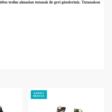
tfen teslim almadan tutanak ile geri gönderiniz. Tutanaksız
KARGO
BEDAVA