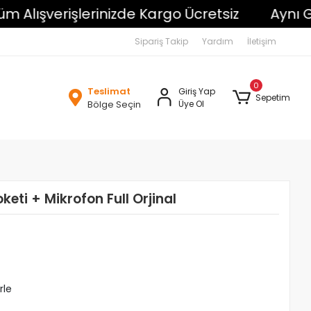
ışverişlerinizde Kargo Ücretsiz
Aynı Gün 
Sipariş Takip
Yardım
İletişim
0
Teslimat
Giriş Yap
Sepetim
Bölge Seçin
Üye Ol
keti + Mikrofon Full Orjinal
rle