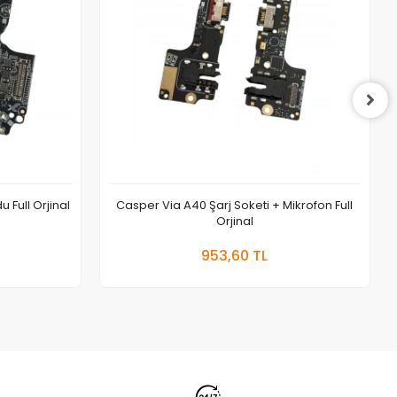
 Full Orjinal
Casper Via A40 Şarj Soketi + Mikrofon Full
Orjinal
 Ekle
Sepete Ekle
953,60 TL
Adet