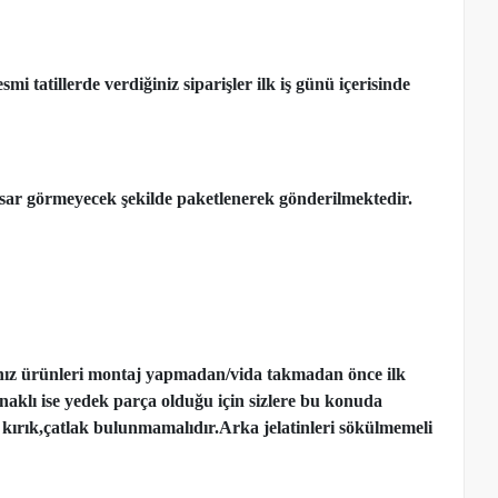
 tatillerde verdiğiniz siparişler ilk iş günü içerisinde
ar görmeyecek şekilde paketlenerek gönderilmektedir.
nız ürünleri montaj yapmadan
/
vida takmadan önce ilk
ynaklı ise yedek parça olduğu için sizlere bu konuda
kırık,çatlak bulunmamalıdır.Arka jelatinleri sökülmemeli