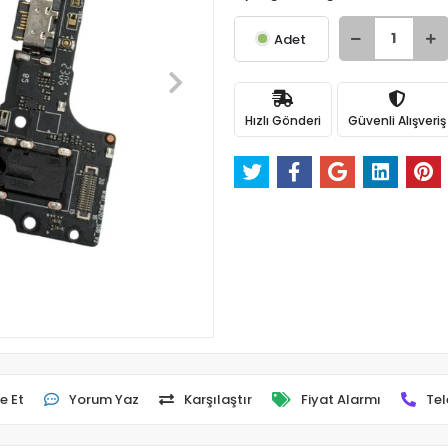
Adet
Hızlı Gönderi
Güvenli Alışveriş
e Et
Yorum Yaz
Karşılaştır
Fiyat Alarmı
Tel