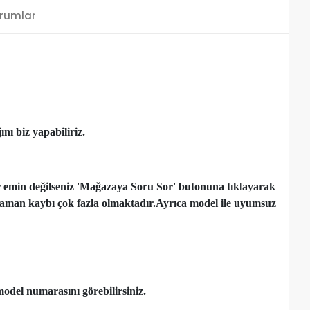
rumlar
nı biz yapabiliriz.
r emin değilseniz 'Mağazaya Soru Sor' butonuna tıklayarak
çen zaman kaybı çok fazla olmaktadır.Ayrıca model ile uyumsuz
model numarasını görebilirsiniz.