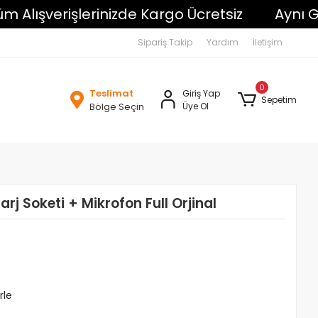
ışverişlerinizde Kargo Ücretsiz
Aynı Gün K
Sipariş Takip
Yardım
İletişim
0
Teslimat
Giriş Yap
Sepetim
Bölge Seçin
Üye Ol
rj Soketi + Mikrofon Full Orjinal
rle