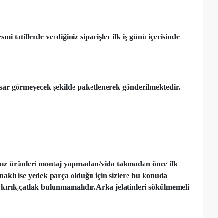
 tatillerde verdiğiniz siparişler ilk iş günü içerisinde
ar görmeyecek şekilde paketlenerek gönderilmektedir.
nız ürünleri montaj yapmadan
/
vida takmadan önce ilk
ynaklı ise yedek parça olduğu için sizlere bu konuda
kırık,çatlak bulunmamalıdır.Arka jelatinleri sökülmemeli