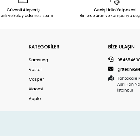
Güvenli Alışveriş
Geniş Ürün Yelpazesi
enli ve kolay ödeme sistemi
Binlerce ürün ve kampanya seç
KATEGORİLER
BİZE ULAŞIN
Samsung
05465463
grtteknik
Vestel
Tahtakale 
Casper
Asri Han N
Xiaomi
İstanbul
Apple