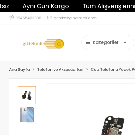
Aynı Gün Kargo
Tüm Alışverişlerinizde
05465463838
grtteknik@hotmail.com
Kategoriler
Ana Sayfa
Telefon ve Aksesuarları
Cep Telefonu Yedek P