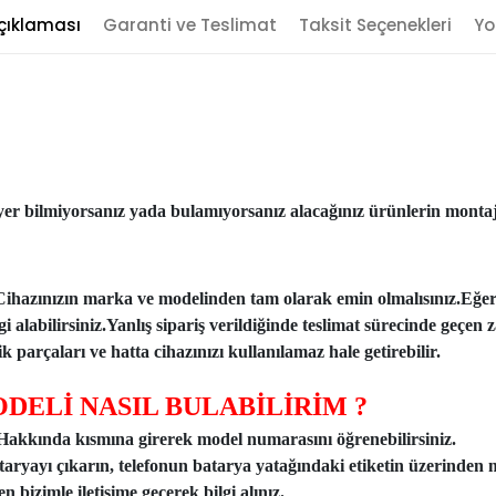
çıklaması
Garanti ve Teslimat
Taksit Seçenekleri
Yo
er bilmiyorsanız yada bulamıyorsanız alacağınız ürünlerin montajı
Cihazınızın marka ve modelinden tam olarak emin olmalısınız.Eğe
ilgi alabilirsiniz.Yanlış sipariş verildiğinde teslimat sürecinde ge
 parçaları ve hatta cihazınızı kullanılamaz hale getirebilir.
DELİ NASIL BULABİLİRİM ?
n Hakkında kısmına girerek model numarasını öğrenebilirsiniz.
taryayı çıkarın, telefonun batarya yatağındaki etiketin üzerinden 
 bizimle iletişime geçerek bilgi alınız.