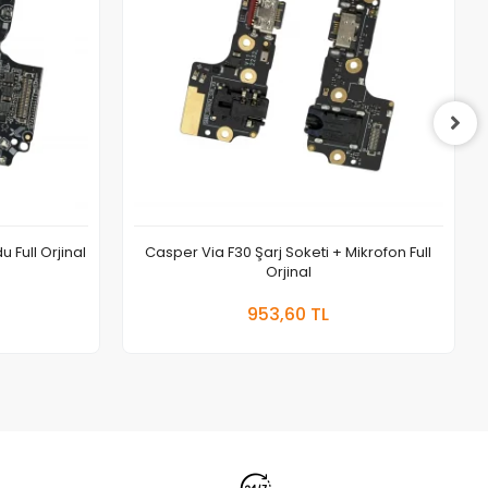
 Full Orjinal
Casper Via F30 Şarj Soketi + Mikrofon Full
Orjinal
 Ekle
Sepete Ekle
953,60 TL
Adet