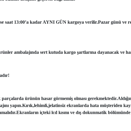
ise saat 13:00’a kadar AYNI GÜN kargoya verilir.Pazar günü ve resmi
ünler ambalajında sert kutuda kargo şartlarına dayanacak ve has
adır!
k parçalarda ürünün hasar görmemiş olması gerekmektedir.Aldığı
tajını yapın.Kırık,lehimli,jelatinsiz ekranlarda hata müşteriden ka
amalıdır.Ekranların içteki lcd kısmı ve dış dokunmatik bölümünde 