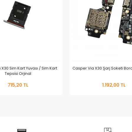
X30 Sim Kart Yuvası / Sim Kart
Casper Via X30 Şarj Soketi Bordu
Tepsisi Orjinal
Sepete Ekle
Sepete
715,20 TL
1.192,00 TL
Adet
Adet