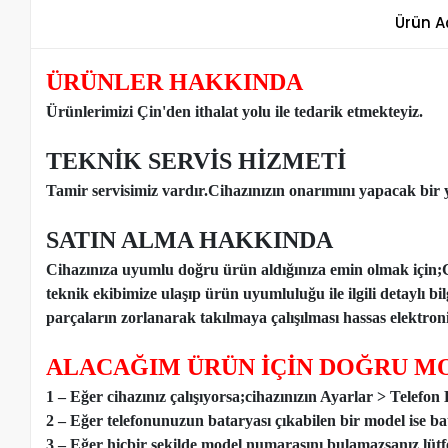
Ürün A
ÜRÜNLER HAKKINDA
Ürünlerimizi Çin'den ithalat yolu ile tedarik etmekteyiz
.
TEKNİK SERVİS HİZMETİ
Tamir servisimiz vardır.Cihazınızın onarımını yapacak bir y
SATIN ALMA HAKKINDA
Cihazınıza uyumlu doğru ürün aldığınıza emin olmak için;
teknik ekibimize ulaşıp ürün uyumluluğu ile ilgili detaylı b
parçaların zorlanarak takılmaya çalışılması hassas elektronik
ALACAĞIM ÜRÜN İÇİN DOĞRU MO
1 – Eğer cihazınız çalışıyorsa;cihazınızın Ayarlar > Telefo
2 – Eğer telefonunuzun bataryası çıkabilen bir model ise ba
3 – Eğer hiçbir şekilde model numarasını bulamazsanız lütfen