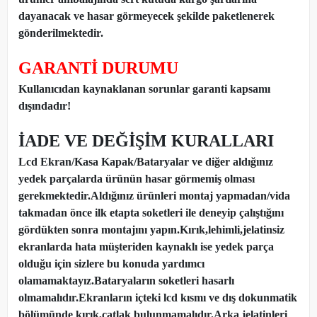
dayanacak ve hasar görmeyecek şekilde paketlenerek
gönderilmektedir.
GARANTİ DURUMU
Kullanıcıdan kaynaklanan sorunlar garanti kapsamı
dışındadır!
İADE VE DEĞİŞİM KURALLARI
Lcd Ekran/Kasa Kapak/Bataryalar ve diğer aldığınız
yedek parçalarda ürünün hasar görmemiş olması
gerekmektedir.Aldığınız ürünleri montaj yapmadan
/
vida
takmadan önce ilk etapta soketleri ile deneyip çalıştığını
gördükten sonra montajını yapın.Kırık,lehimli,jelatinsiz
ekranlarda hata müşteriden kaynaklı ise yedek parça
olduğu için sizlere bu konuda yardımcı
olamamaktayız.Bataryaların soketleri hasarlı
olmamalıdır.Ekranların içteki lcd kısmı ve dış dokunmatik
bölümünde kırık,çatlak bulunmamalıdır.Arka jelatinleri