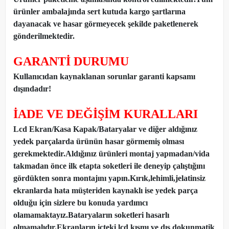
ürünler ambalajında sert kutuda kargo şartlarına
dayanacak ve hasar görmeyecek şekilde paketlenerek
gönderilmektedir.
GARANTİ DURUMU
Kullanıcıdan kaynaklanan sorunlar garanti kapsamı
dışındadır!
İADE VE DEĞİŞİM KURALLARI
Lcd Ekran/Kasa Kapak/Bataryalar ve diğer aldığınız
yedek parçalarda ürünün hasar görmemiş olması
gerekmektedir.Aldığınız ürünleri montaj yapmadan
/
vida
takmadan önce ilk etapta soketleri ile deneyip çalıştığını
gördükten sonra montajını yapın.Kırık,lehimli,jelatinsiz
ekranlarda hata müşteriden kaynaklı ise yedek parça
olduğu için sizlere bu konuda yardımcı
olamamaktayız.Bataryaların soketleri hasarlı
olmamalıdır.Ekranların içteki lcd kısmı ve dış dokunmatik