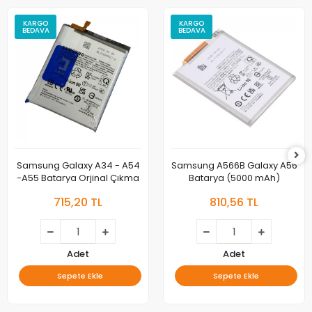
KARGO
KARGO
BEDAVA
BEDAVA
Samsung Galaxy A34 - A54
Samsung A566B Galaxy A56
-A55 Batarya Orjinal Çıkma
Batarya (5000 mAh)
715,20 TL
810,56 TL
Adet
Adet
Sepete Ekle
Sepete Ekle