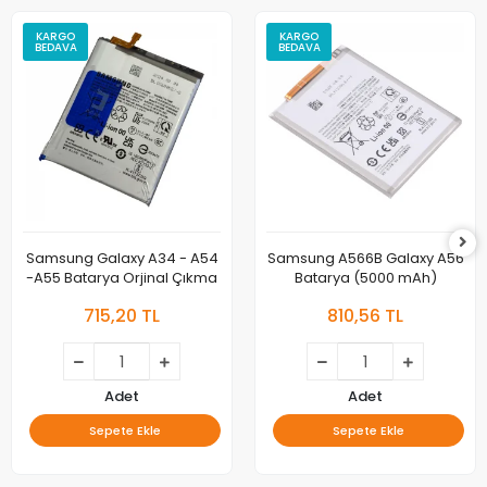
KARGO
KARGO
BEDAVA
BEDAVA
Samsung Galaxy A34 - A54
Samsung A566B Galaxy A56
-A55 Batarya Orjinal Çıkma
Batarya (5000 mAh)
715,20 TL
810,56 TL
Adet
Adet
Sepete Ekle
Sepete Ekle