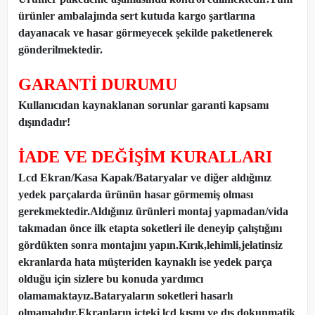
ürünler ambalajında sert kutuda kargo şartlarına
dayanacak ve hasar görmeyecek şekilde paketlenerek
gönderilmektedir.
GARANTİ DURUMU
Kullanıcıdan kaynaklanan sorunlar garanti kapsamı
dışındadır!
İADE VE DEĞİŞİM KURALLARI
Lcd Ekran/Kasa Kapak/Bataryalar ve diğer aldığınız
yedek parçalarda ürünün hasar görmemiş olması
gerekmektedir.Aldığınız ürünleri montaj yapmadan
/
vida
takmadan önce ilk etapta soketleri ile deneyip çalıştığını
gördükten sonra montajını yapın.Kırık,lehimli,jelatinsiz
ekranlarda hata müşteriden kaynaklı ise yedek parça
olduğu için sizlere bu konuda yardımcı
olamamaktayız.Bataryaların soketleri hasarlı
olmamalıdır.Ekranların içteki lcd kısmı ve dış dokunmatik