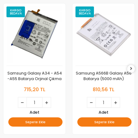
KARGO
KARGO
BEDAVA
BEDAVA
Samsung Galaxy A34 - A54
Samsung A566B Galaxy A56
-A55 Batarya Orjinal Çıkma
Batarya (5000 mAh)
715,20 TL
810,56 TL
Adet
Adet
Sepete Ekle
Sepete Ekle