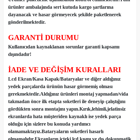
ürünler ambalajında sert kutuda kargo şartlarına
dayanacak ve hasar görmeyecek şekilde paketlenerek
gönderilmektedir.
GARANTİ DURUMU
Kullanıcıdan kaynaklanan sorunlar garanti kapsamı
dışındadır!
İADE VE DEĞİŞİM KURALLARI
Lcd Ekran/Kasa Kapak/Bataryalar ve diğer aldığınız
yedek parçalarda ürünün hasar görmemiş olması
gerekmektedir.Aldığınız ürünleri montaj yapmadan
/
vida
takmadan önce ilk etapta soketleri ile deneyip çalıştığını
gördükten sonra montajını yapın.Kırık,lehimli,jelatinsiz
ekranlarda hata müşteriden kaynaklı ise yedek parça
olduğu için sizlere bu konuda yardımcı
olamamaktayız.Bataryaların soketleri hasarlı
olmamalıdır.Ekranların içteki lcd kısmı ve dış dokunmatik